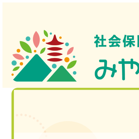
メ
イ
ン
コ
ン
テ
ン
ツ
へ
移
動