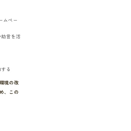
ームペー
や助言を活
加する
環境の改
め、この