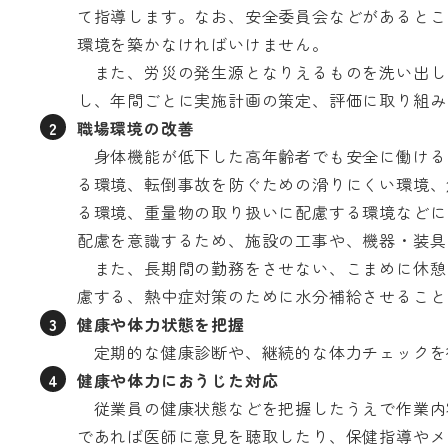
て指導します。なお、安全委員会などがあるとこ
環境を築かなければいけません。
また、労災の発生源となりえるものを洗い出し
し、年間ごとに実施計画の策定、評価に取り組み
職場環境の改善
身体機能が低下した高年齢者でも安全に働ける
る環境、転倒事故を防ぐための滑りにくい環境、
る環境、重量物の取り扱いに配慮する環境などに
配慮を意識するため、施設の工事や、機器・装具
また、長期間の勤務をさせない、こまめに休憩
慮する、熱中症対策のために水分補給させること
健康や体力状態を把握
定期的な健康診断や、継続的な体力チェックを
健康や体力におうじた対応
従業員の健康状態などを把握したうえで作業内
であれば医師に意見を聴取したり、保健指導やメ