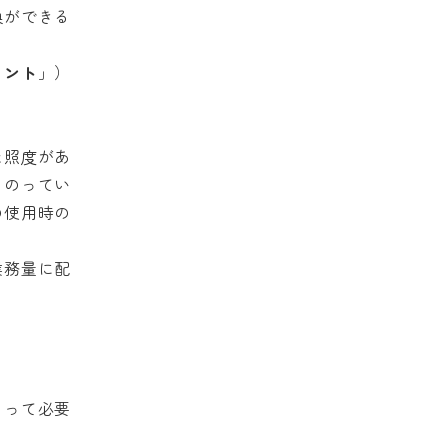
換ができる
メント
」）
た照度があ
とのってい
の使用時の
業務量に配
よって必要