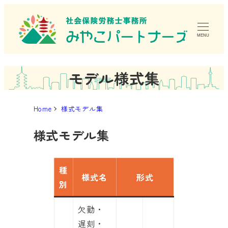
メ
イ
MENU
ン
コ
ン
モデル様式集
テ
ン
Home
様式モデル集
ツ
へ
様式モデル集
移
動
種
様式名
形式
別
欠勤・
遅刻・