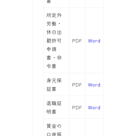
書
所定外
労働・
休日出
勤許可
PDF
Word
申請
書・命
令書
身元保
PDF
Word
証書
退職証
PDF
Word
明書
賃金の
口座振