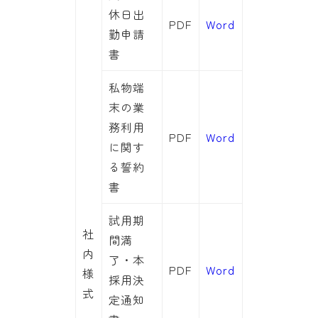
休日出
PDF
Word
勤申請
書
私物端
末の業
務利用
PDF
Word
に関す
る誓約
書
試用期
社
間満
内
了・本
PDF
Word
様
採用決
式
定通知